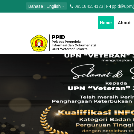
Bahasa :
English
085184554123
|
ppid@upnvj
Home
About