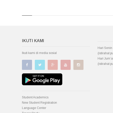
IKUTI KAMI
Hari Senin 
Ikuti kami di media sosial
(istirahat 
Hari Jum’at
(istirahat 
Student Academics
New Student Registration
Language Center