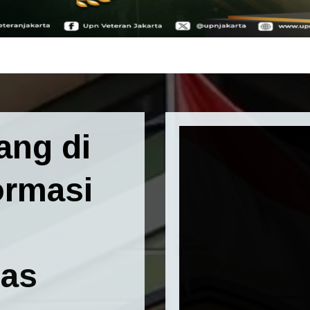
ang di
ormasi
tas