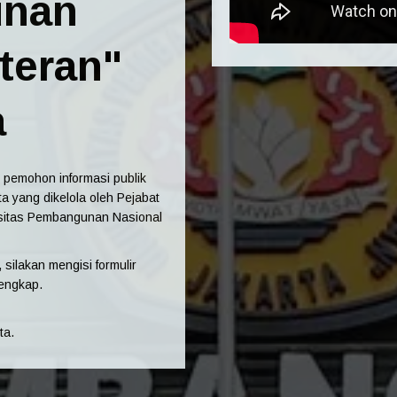
nan
teran"
a
 pemohon informasi publik
a yang dikelola oleh Pejabat
rsitas Pembangunan Nasional
silakan mengisi formulir
engkap.
ta.