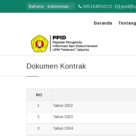
Bahasa :
Indonesian
085184554123
|
ppid@up
Beranda
Tentang
Beranda
Dokumen Kontrak
Dokumen Kontrak
NO
1.
Tahun 2022
2.
Tahun 2023
3.
Tahun 2024