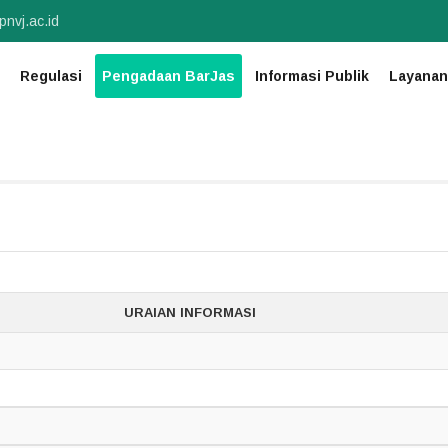
nvj.ac.id
Regulasi
Pengadaan BarJas
Informasi Publik
Layanan
URAIAN INFORMASI